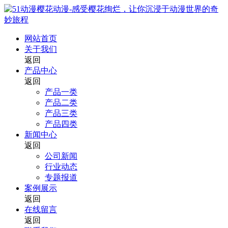
网站首页
关于我们
返回
产品中心
返回
产品一类
产品二类
产品三类
产品四类
新闻中心
返回
公司新闻
行业动态
专题报道
案例展示
返回
在线留言
返回