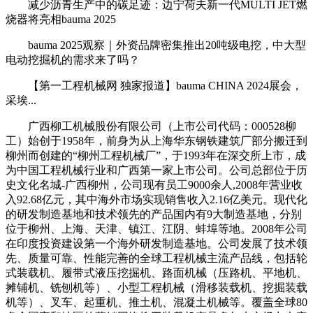
减少沥青生产中的碳足迹：边宁荷夫新一代MULTI JET燃
烧器将亮相bauma 2025
bauma 2025观察｜外资品牌密集推出20吨级电挖，中大型
电动挖掘机的需求来了吗？
【第一工程机械网 独家报道】bauma CHINA 2024展会，
采埃...
广西柳工机械股份有限公司（上市公司代码：000528柳
工）始创于1958年，前身为从上海华东钢铁建筑厂部分搬迁到
柳州而创建的“柳州工程机械厂”，于1993年在深交所上市，成
为中国工程机械行业和广西第一家上市公司。公司总部位于历
史文化名城-广西柳州，公司现有员工9000余人,2008年营业收
入92.68亿元，其中海外市场实现销售收入2.16亿美元。现代化
的研发制造基地和技术领先的产品国内有9大制造基地，分别
位于柳州、上海、天津、镇江、江阴、蚌埠等地。2008年公司
在印度投资建设第一个海外研发制造基地。公司发展了技术领
先、质量可靠、性能完善的全球工程机械主流产品线，包括轮
式装载机、履带式液压挖掘机、路面机械（压路机、平地机、
摊铺机、铣刨机等）、小型工程机械（滑移装载机、挖掘装载
机等）、叉车、起重机、推土机、混凝土机械等。覆盖全球80