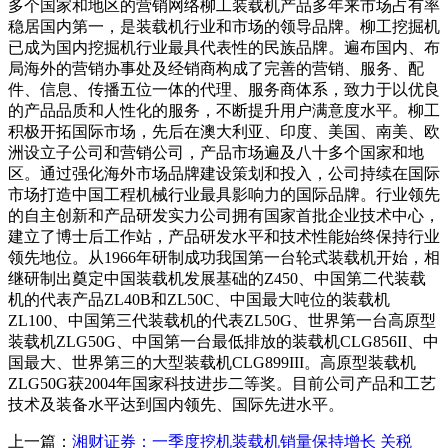
多个国家和地区的营销网络柳工装载机产品多年来市场占有率
稳居国内第一，是装载机行业和市场的领导品牌。柳工挖掘机
已成为国内挖掘机行业最具代表性的民族品牌。遍布国内、布
局海外的营销办事处及经销商构成了完善的营销、服务、配
件、信息、传播五位一体的代理、服务商体系，致力于以优良
的产品品质和人性化的服务，不断提升用户满意度水平。柳工
积极开拓国际市场，先后在澳大利亚、印度、美国、南美、欧
洲设立子公司和营销公司，产品市场遍及八十多个国家和地
区。通过强化海外市场品牌建设策划和投入，公司持续在国际
市场打造中国工程机械行业最具影响力的国际品牌。行业领先
的自主创新和产品研发实力公司拥有国家首批企业技术中心，
建立了博士后工作站，产品研发水平和技术性能始终保持行业
领先地位。从1966年研制成功我国第一台轮式装载机开始，相
继研制出奠定中国装载机发展基础的Z450、中国第二代装载
机的代表产品ZL40B和ZL50C、中国最大吨位的装载机
ZL100、中国第三代装载机的代表ZL50G、世界第一台高原型
装载机ZLG50G、中国第一台最低排放的装载机CLG856II、中
国最大、世界第三的大型装载机CLG899III。高原型装载机
ZLG50G获2004年国家科技进步二等奖。目前公司产品和工艺
技术及装备水平达到国内领先、国际先进水平。
上一篇：
湘财证券：一季度挖机装载机销量保持增长 关税